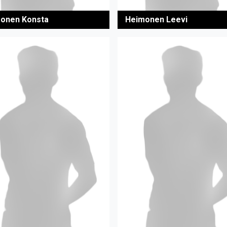
onen Konsta
Heimonen Leevi