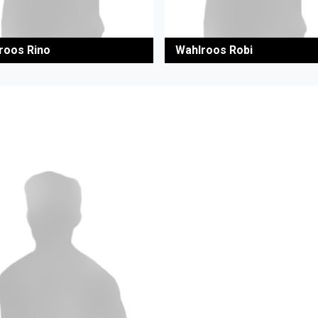
roos Rino
Wahlroos Robi