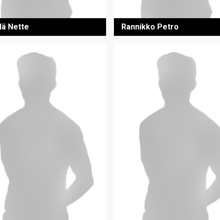
lä Nette
Rannikko Petro