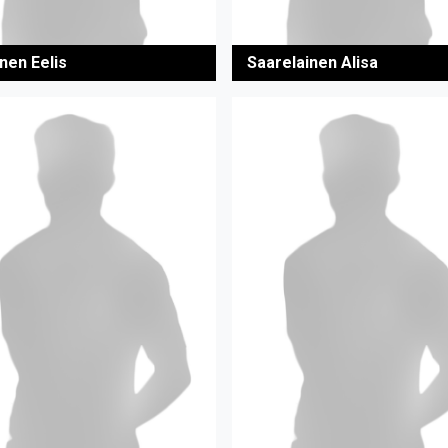
nen Eelis
Saarelainen Alisa