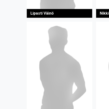
Lipasti Väinö
Nikki