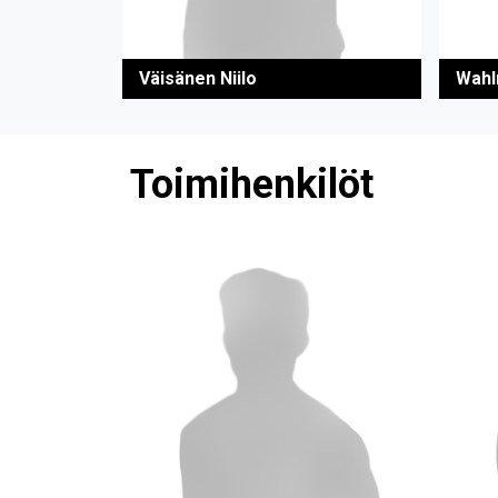
Väisänen Niilo
Wahl
Toimihenkilöt