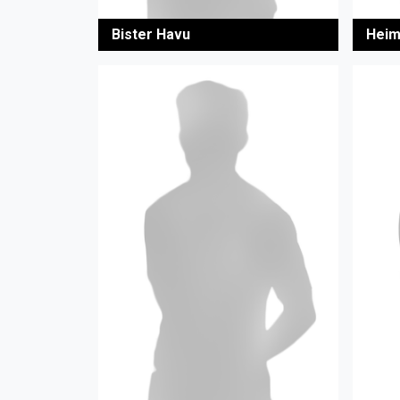
Bister Havu
Heim