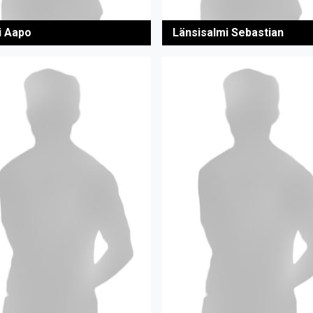
i Aapo
Länsisalmi Sebastian