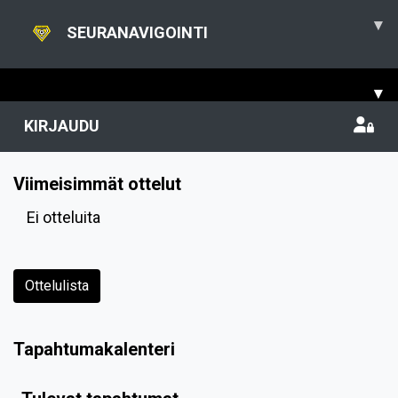
▾
SEURANAVIGOINTI
▾
KIRJAUDU
Viimeisimmät ottelut
Ei otteluita
Ottelulista
Tapahtumakalenteri