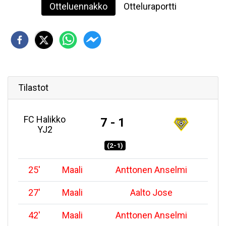
Otteluennakko
Otteluraportti
Tilastot
FC Halikko
7 - 1
YJ2
(2-1)
25
'
Maali
Anttonen Anselmi
27
'
Maali
Aalto Jose
42
'
Maali
Anttonen Anselmi