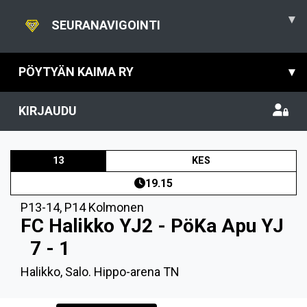
▾
SEURANAVIGOINTI
PÖYTYÄN KAIMA RY
▾
KIRJAUDU
13
KES
19.15
P13-14
,
P14 Kolmonen
FC Halikko YJ2 - PöKa Apu YJ
7 - 1
Halikko, Salo. Hippo-arena TN