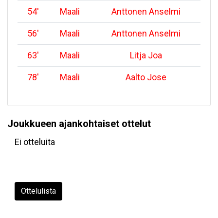
54
'
Maali
Anttonen Anselmi
56
'
Maali
Anttonen Anselmi
63
'
Maali
Litja Joa
78
'
Maali
Aalto Jose
Joukkueen ajankohtaiset ottelut
Ei otteluita
Ottelulista